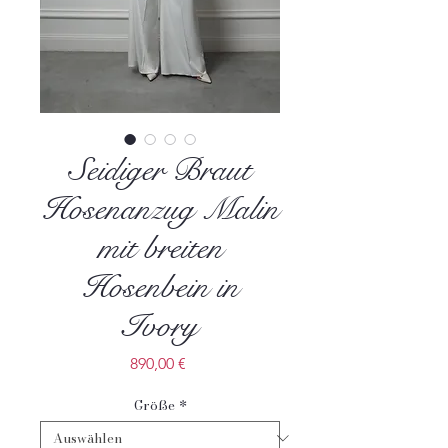
Seidiger Braut
Hosenanzug Malin
mit breiten
Hosenbein in
Ivory
Preis
890,00 €
Größe
*