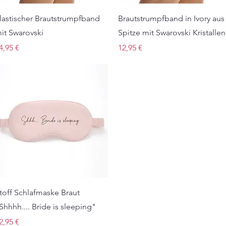
Schnellansicht
Schnellansicht
lastischer Brautstrumpfband
Brautstrumpfband in Ivory aus
it Swarovski
Spitze mit Swarovski Kristallen
reis
Preis
4,95 €
12,95 €
Schnellansicht
toff Schlafmaske Braut
Shhhh.... Bride is sleeping"
reis
2,95 €