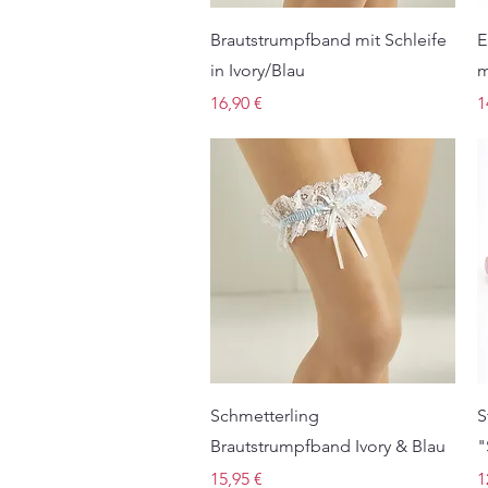
Schnellansicht
Brautstrumpfband mit Schleife
E
in Ivory/Blau
m
Preis
P
16,90 €
1
Schnellansicht
Schmetterling
S
Brautstrumpfband Ivory & Blau
"
Preis
P
15,95 €
1