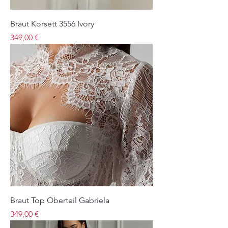
Braut Korsett 3556 Ivory
Preis
349,00 €
Braut Top Oberteil Gabriela
Preis
349,00 €