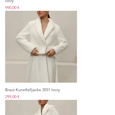
Ivory
Preis
990,00 €
Braut Kunstfelljacke 3551 Ivory
Preis
299,00 €