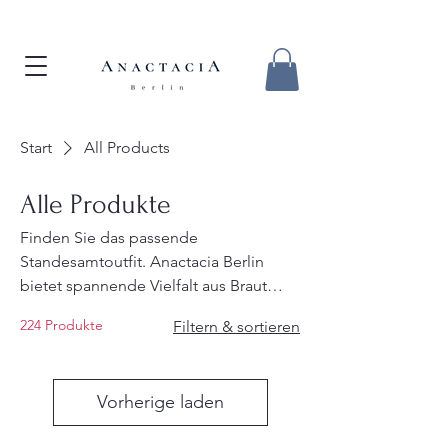
Start
All Products
Alle Produkte
Finden Sie das passende
Standesamtoutfit. Anactacia Berlin
bietet spannende Vielfalt aus Braut
Jumpsuit, Hosenanzügen, auch kurz
224 Produkte
Filtern & sortieren
oder bodenlangen Standesamt
Brautkleider in vielen modernen Styles
mit hervorragender Qualität. Stellen Sie
Vorherige laden
sich ganz persönliches Traum-Outfit
zusammen aus der Mix & Match Vielfalt