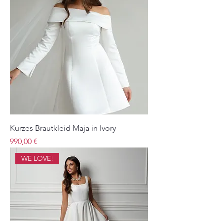
Kurzes Brautkleid Maja in Ivory
Preis
990,00 €
WE LOVE!