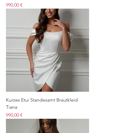
Preis
990,00 €
Kurzes Etui Standesamt Brautkleid
Tiana
Preis
990,00 €