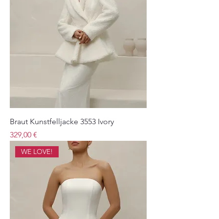
Braut Kunstfelljacke 3553 Ivory
Preis
329,00 €
WE LOVE!