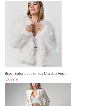
wie Tops, Korsagen, Röcken, Hosen,
und Oberteilen. Lets Celebrate...
Braut Bolero Jacke aus Marabu Feder
Preis
399,00 €