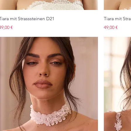
Tiara mit Strasssteinen D21
Tiara mit Str
Preis
Preis
49,00 €
49,00 €