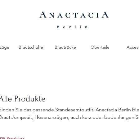
züge
Brautschuhe
Brautröcke
Oberteile
Acces
Alle Produkte
Finden Sie das passende Standesamtoutfit. Anactacia Berlin bietet spannende Vielfalt aus
Braut Jumpsuit, Hosenanzügen, auch kurz oder bodenlangen Standesamt Brautkleider in
vielen modernen Styles mit hervorragender Qualität. Stellen Si
Outfit zusammen aus der Mix & Match Vielfalt wie Tops, Korsa
225 Produkte