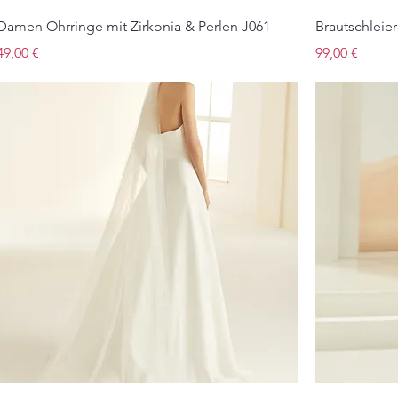
Damen Ohrringe mit Zirkonia & Perlen J061
Brautschleie
Preis
Preis
49,00 €
99,00 €