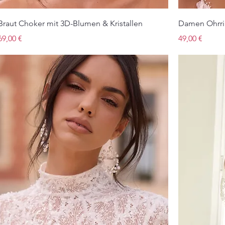
Braut Choker mit 3D-Blumen & Kristallen
Damen Ohrrin
Preis
Preis
69,00 €
49,00 €