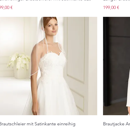
Preis
Preis
99,00 €
199,00 €
Brautschleier mit Satinkante einreihig
Brautjacke A