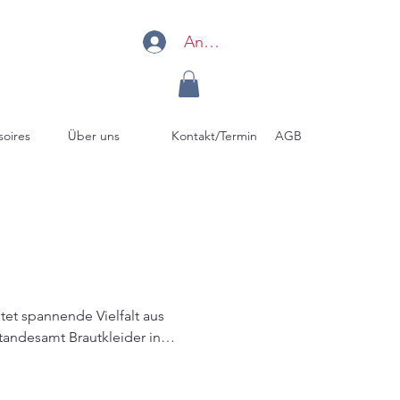
Anmelden
soires
Über uns
Kontakt/Termin
AGB
e sich ganz persönliches Traum-
gen, Röcken, Hosen, und