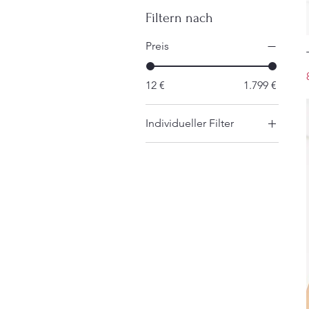
Filtern nach
Preis
12 €
1.799 €
Individueller Filter
Moderne Braut
Jumpsuits
Kurze Brautkleider für
Standesamt