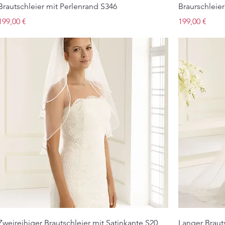
Brautschleier mit Perlenrand S346
Braurschleie
Preis
Preis
199,00 €
199,00 €
Zweireihiger Brautschleier mit Satinkante S20
Langer Braut