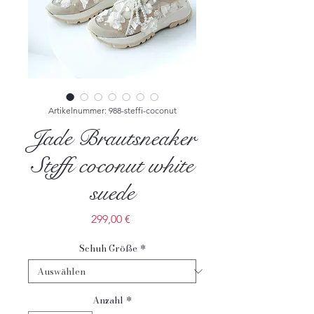
Artikelnummer: 988-steffi-coconut
Jade Brautsneaker
Steffi coconut white
suede
Preis
299,00 €
Schuh Größe
*
Anzahl
*