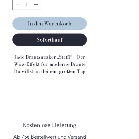
In den Warenkorb
Sofortkauf
Jade Brautsneaker „Steffi“ – Der
Wow-Effekt für moderne Bräute
Du willst an deinem großen Tag
nicht nur bequem, sondern auch
absolut stylisch unterwegs sein?
Dann ist der Brautsneaker
„Steffi“ von Jade genau das
Richtige für dich! Mit seinem
einzigartigen Design aus
italienischem Suede Leder in
Kostenlose Lieferung
Coconut White, edlen
Perlendetails und 3D-
Ab 75€ Bestellwert und Versand