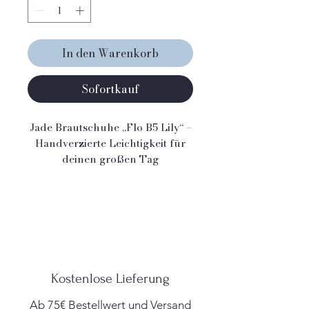
In den Warenkorb
Sofortkauf
Jade Brautschuhe „Flo B5 Lily“ –
Handverzierte Leichtigkeit für
deinen großen Tag
Die Jade Brautschuhe „Flo B5
Lily“ sind wie gemacht für
Bräute, die auf zarte Eleganz,
bequeme Passform und ein
hochwertiges Tragegefühl
setzen. Gefertigt aus weichem,
glattem Leder in Ivory, vereinen
Kostenlose Lieferung
diese Schuhe zeitlose Schönheit
mit durchdachtem Komfort –
Ab 75€ Bestellwert und Versand