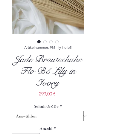
Artikelnummer: 988-lily-flo-b5
Jade Brautschuhe
Flo B5 Lily in
Ivory
Preis
299,00 €
Schuh Größe
*
Anzahl
*