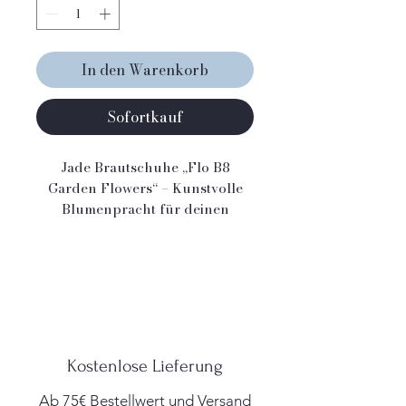
In den Warenkorb
Sofortkauf
Jade Brautschuhe „Flo B8
Garden Flowers“ – Kunstvolle
Blumenpracht für deinen
großen Tag
Die „Flo B8 Garden Flowers“ von
Jade sind die perfekte Wahl für
Bräute, die einen
außergewöhnlichen Look
suchen und sich nicht mit
klassischen Brautschuhen
Kostenlose Lieferung
zufriedengeben möchten.
Gefertigt aus edlem italienischen
Ab 75€ Bestellwert und Versand