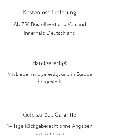
von der zarten Schönheit des
und Tragekomfort in Europa
Brautkleids 2415 verzaubern.
handgefertigt.
Kostenlose Lieferung
Wichtiger Hinweis zur Passform:
Ab 75€ Bestellwert und Versand
Der Artikel fällt etwa eine Größe
kleiner aus – wir empfehlen daher, im
innerhalb Deutschland
Zweifelsfall eine Nummer größer zu
bestellen.
Leicht anpassbar:
Dank einer Stoffreserve von bis zu 2
Handgefertigt
cm pro Seite an den Nahtzugaben
lässt sich dieses Kleid unkompliziert
Mit Liebe handgefertigt und in Europa
anpassen.
hergestellt
Geld zurück Garantie
14 Tage Rückgaberecht ohne Angaben
von Gründen